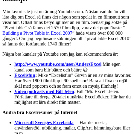
Min favoritsite just nu är nog Youtube.com. Nästan vad du än vill
lära dig om Excel så finns det någon som spelat in en filmsnutt som
visar hur. Oftast finns betydligt mer än en film. Senast jag sökte på
”Pivot table” så fanns det 2570 filmklipp, varav det populäraste ”
Building a Pivot Table in Excel 2007
” hade visats över 800 000
gånger!. Om jag begränsade sökningen till ” pivot table Excel 2010”
så fanns det fortfarande 1740 filmer!
Några bra kanaler på Youtube som jag kan rekommendera är:
http://www.youtube.com/user/AndersExcel
Min egen
kanal som bara blir bättre och bättre 😉
Excelisfun
:
Mike “Excelisfun” Girvin är en av mina favoriter.
Har över 1800 filmklipp i 90 spellistor! Bara att fixa en rejäl
skål med popcorn och se fram emot en mysig filmhelg!
Video podcasts med Bill Jelen
: Bill ”Mr. Excel” Jelen.
Författare till dryga 20-talet utmärkta Excelböcker. Här har du
möjlighet att lära direkt från master.
Andra bra Excelresurser på Internet
Microsoft Sveriges Excel-sida
– Har det mesta,
användarstöd, utbildning, mallar, ClipArt, hämtningsbara filer
m.m