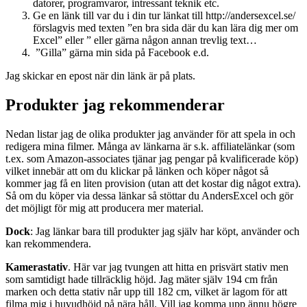
datorer, programvaror, intressant teknik etc.
Ge en länk till var du i din tur länkat till http://andersexcel.se/
förslagvis med texten ”en bra sida där du kan lära dig mer om
Excel” eller ” eller gärna någon annan trevlig text…
”Gilla” gärna min sida på Facebook e.d.
Jag skickar en epost när din länk är på plats.
Produkter jag rekommenderar
Nedan listar jag de olika produkter jag använder för att spela in och
redigera mina filmer. Många av länkarna är s.k. affiliatelänkar (som
t.ex. som Amazon-associates tjänar jag pengar på kvalificerade köp)
vilket innebär att om du klickar på länken och köper något så
kommer jag få en liten provision (utan att det kostar dig något extra).
Så om du köper via dessa länkar så stöttar du AndersExcel och gör
det möjligt för mig att producera mer material.
Dock
: Jag länkar bara till produkter jag själv har köpt, använder och
kan rekommendera.
Kamerastativ
. Här var jag tvungen att hitta en prisvärt stativ men
som samtidigt hade tillräcklig höjd. Jag mäter själv 194 cm från
marken och detta stativ når upp till 182 cm, vilket är lagom för att
filma mig i huvudhöjd på nära håll. Vill jag komma upp ännu högre