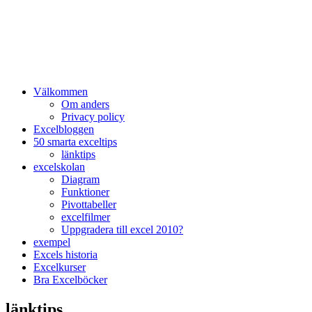
Välkommen
Om anders
Privacy policy
Excelbloggen
50 smarta exceltips
länktips
excelskolan
Diagram
Funktioner
Pivottabeller
excelfilmer
Uppgradera till excel 2010?
exempel
Excels historia
Excelkurser
Bra Excelböcker
länktips