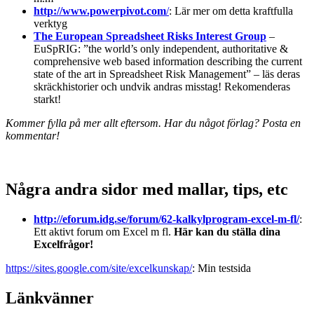
http://www.powerpivot.com
/
: Lär mer om detta kraftfulla
verktyg
The European Spreadsheet Risks Interest Group
–
EuSpRIG: ”the world’s only independent, authoritative &
comprehensive web based information describing the current
state of the art in Spreadsheet Risk Management” – läs deras
skräckhistorier och undvik andras misstag! Rekomenderas
starkt!
Kommer fylla på mer allt eftersom. Har du något förlag? Posta en
kommentar!
Några andra sidor med mallar, tips, etc
http://eforum.idg.se/forum/62-kalkylprogram-excel-m-fl/
:
Ett aktivt forum om Excel m fl.
Här kan du ställa dina
Excelfrågor!
https://sites.google.com/site/excelkunskap/
: Min testsida
Länkvänner