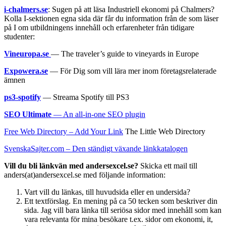
i-chalmers.se
: Sugen på att läsa Industriell ekonomi på Chalmers?
Kolla I-sektionen egna sida där får du information från de som läser
på I om utbildningens innehåll och erfarenheter från tidigare
studenter:
Vineuropa.se
— The traveler’s guide to vineyards in Europe
Expowera.se
— För Dig som vill lära mer inom företagsrelaterade
ämnen
ps3-spotify
— Streama Spotify till PS3
SEO Ultimate
— An all-in-one SEO plugin
Free Web Directory – Add Your Link
The Little Web Directory
SvenskaSajter.com – Den ständigt växande länkkatalogen
Vill du bli länkvän med andersexcel.se?
Skicka ett mail till
anders(at)andersexcel.se med följande information:
Vart vill du länkas, till huvudsida eller en undersida?
Ett textförslag. En mening på ca 50 tecken som beskriver din
sida. Jag vill bara länka till seriösa sidor med innehåll som kan
vara relevanta för mina besökare t.ex. sidor om ekonomi, it,