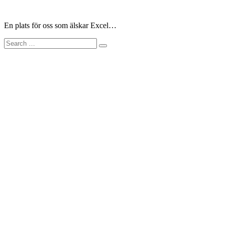
Skip
to
En plats för oss som älskar Excel…
content
Search
for: