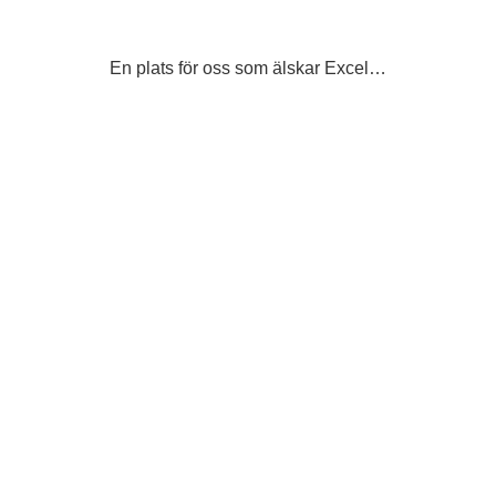
Skip
to
content
En plats för oss som älskar Excel…