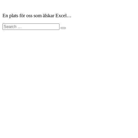
Skip
to
En plats för oss som älskar Excel…
content
Search
for: