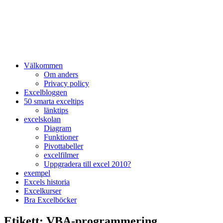
Välkommen
Om anders
Privacy policy
Excelbloggen
50 smarta exceltips
länktips
excelskolan
Diagram
Funktioner
Pivottabeller
excelfilmer
Uppgradera till excel 2010?
exempel
Excels historia
Excelkurser
Bra Excelböcker
Etikett:
VBA-programmering