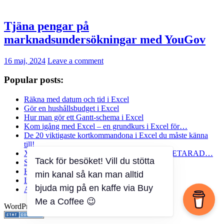
Tjäna pengar på
marknadsundersökningar med YouGov
16 maj, 2024
Leave a comment
Popular posts:
Räkna med datum och tid i Excel
Gör en hushållsbudget i Excel
Hur man gör ett Gantt-schema i Excel
Kom igång med Excel – en grundkurs i Excel för…
De 20 viktigaste kortkommandona i Excel du måste känna
till!
XLETAUPP (XLOOKUP) – en ersättare till LETARAD…
Tack för besöket! Vill du stötta
Slumpa med Excel
Hämta aktiekurser från Internet till Excel
min kanal så kan man alltid
Importera data från pdf till Excel utan en…
bjuda mig på en kaffe via Buy
Annuitetsberäkning med Excel
Me a Coffee 😉
WordPress Theme: Dynamic News by ThemeZee.