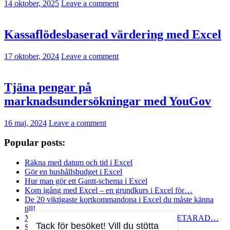
14 oktober, 2025
Leave a comment
Kassaflödesbaserad värdering med Excel
17 oktober, 2024
Leave a comment
Tjäna pengar på
marknadsundersökningar med YouGov
16 maj, 2024
Leave a comment
Popular posts:
Räkna med datum och tid i Excel
Gör en hushållsbudget i Excel
Hur man gör ett Gantt-schema i Excel
Kom igång med Excel – en grundkurs i Excel för…
De 20 viktigaste kortkommandona i Excel du måste känna
till!
XLETAUPP (XLOOKUP) – en ersättare till LETARAD…
Slumpa med Excel