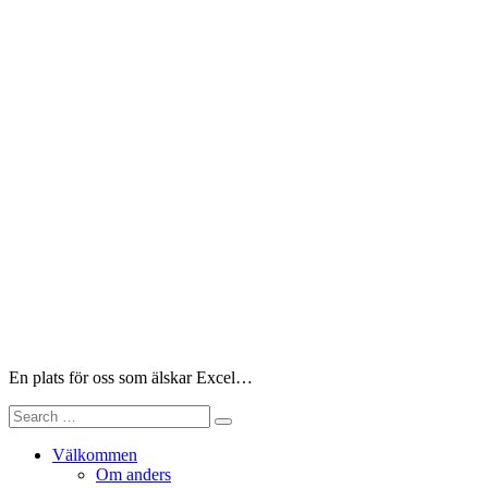
Skip
to
content
En plats för oss som älskar Excel…
Search
for:
Välkommen
Om anders