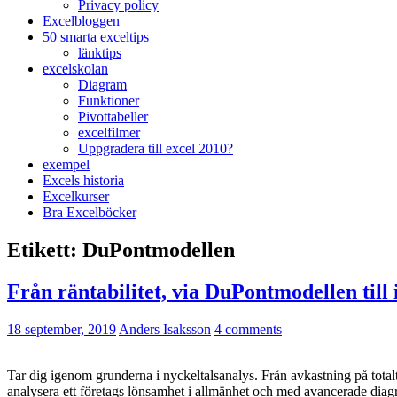
Privacy policy
Excelbloggen
50 smarta exceltips
länktips
excelskolan
Diagram
Funktioner
Pivottabeller
excelfilmer
Uppgradera till excel 2010?
exempel
Excels historia
Excelkurser
Bra Excelböcker
Etikett:
DuPontmodellen
Från räntabilitet, via DuPontmodellen till
18 september, 2019
Anders Isaksson
4 comments
Tar dig igenom grunderna i nyckeltalsanalys. Från avkastning på totalt
analysera ett företags lönsamhet i allmänhet och med avancerade diag