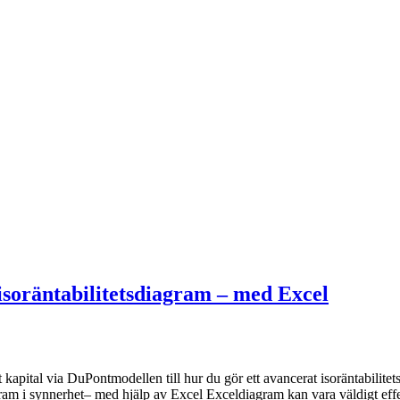
 isoräntabilitetsdiagram – med Excel
 kapital via DuPontmodellen till hur du gör ett avancerat isoräntabilite
ram i synnerhet– med hjälp av Excel Exceldiagram kan vara väldigt effe