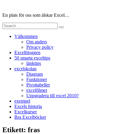
Skip
to
En plats för oss som älskar Excel…
content
Search
for:
Välkommen
Om anders
Privacy policy
Excelbloggen
50 smarta exceltips
länktips
excelskolan
Diagram
Funktioner
Pivottabeller
excelfilmer
Uppgradera till excel 2010?
exempel
Excels historia
Excelkurser
Bra Excelböcker
Etikett:
fras