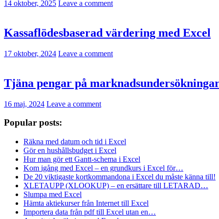
14 oktober, 2025
Leave a comment
Kassaflödesbaserad värdering med Excel
17 oktober, 2024
Leave a comment
Tjäna pengar på marknadsundersökninga
16 maj, 2024
Leave a comment
Popular posts:
Räkna med datum och tid i Excel
Gör en hushållsbudget i Excel
Hur man gör ett Gantt-schema i Excel
Kom igång med Excel – en grundkurs i Excel för…
De 20 viktigaste kortkommandona i Excel du måste känna till!
XLETAUPP (XLOOKUP) – en ersättare till LETARAD…
Slumpa med Excel
Hämta aktiekurser från Internet till Excel
Importera data från pdf till Excel utan en…