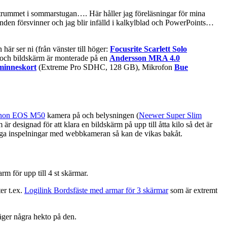
gästrummet i sommarstugan…. Här håller jag föreläsningar för mina
unden försvinner och jag blir infälld i kalkylblad och PowerPoints…
 här ser ni (från vänster till höger:
Focusrite Scarlett Solo
 och bildskärm är monterade på en
Andersson MRA 4.0
minneskort
(Extreme Pro SDHC, 128 GB), Mikrofon
Bue
non EOS M50
kamera på och belysningen (
Neewer Super Slim
m är designad för att klara en bildskärm på upp till åtta kilo så det är
liga inspelningar med webbkameran så kan de vikas bakåt.
rm för upp till 4 st skärmar.
er t.ex.
Logilink Bordsfäste med armar för 3 skärmar
som är extremt
väger några hekto på den.