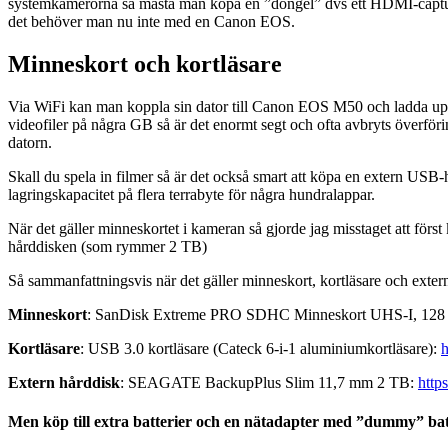
systemkamerorna så måsta man köpa en ”dongel” dvs ett HDMI-captur
det behöver man nu inte med en Canon EOS.
Minneskort och kortläsare
Via WiFi kan man koppla sin dator till Canon EOS M50 och ladda upp 
videofiler på några GB så är det enormt segt och ofta avbryts överförin
datorn.
Skall du spela in filmer så är det också smart att köpa en extern U
lagringskapacitet på flera terrabyte för några hundralappar.
När det gäller minneskortet i kameran så gjorde jag misstaget att först 
hårddisken (som rymmer 2 TB)
Så sammanfattningsvis när det gäller minneskort, kortläsare och extern
Minneskort
: SanDisk Extreme PRO SDHC Minneskort UHS-I, 12
Kortläsare
: USB 3.0 kortläsare (Cateck 6-i-1 aluminiumkortläsare):
h
Extern hårddisk
: SEAGATE BackupPlus Slim 11,7 mm 2 TB:
http
Men köp till extra batterier och en nätadapter med ”dummy” bat