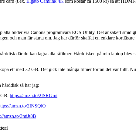
e card (t.ex.
Elgato Camlink 4K
som kostar ca 1500 kr) så att HDMI-
alla bilder via Canons programvara EOS Utility. Det är säkert smidig
gen och man får starta om. Jag har därför skaffat en enklare kortläsare 
SB-hårddisk där du kan lagra alla råfilmer. Hårddisken på min laptop b
köpa ett med 32 GB. Det gick inte många filmer förrän det var fullt. Nu h
 hårddisk så har jag:
8 GB:
https://amzn.to/2ISRGmi
ttps://amzn.to/2INSQiO
s://amzn.to/3miJt8B
teri