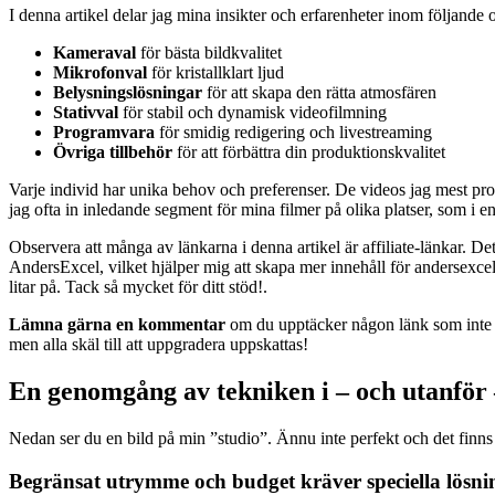
I denna artikel delar jag mina insikter och erfarenheter inom följande
Kameraval
för bästa bildkvalitet
Mikrofonval
för kristallklart ljud
Belysningslösningar
för att skapa den rätta atmosfären
Stativval
för stabil och dynamisk videofilmning
Programvara
för smidig redigering och livestreaming
Övriga tillbehör
för att förbättra din produktionskvalitet
Varje individ har unika behov och preferenser. De videos jag mest pro
jag ofta in inledande segment för mina filmer på olika platser, som i en 
Observera att många av länkarna i denna artikel är affiliate-länkar. De
AndersExcel, vilket hjälper mig att skapa mer innehåll för andersexc
litar på. Tack så mycket för ditt stöd!.
Lämna gärna en kommentar
om du upptäcker någon länk som inte fu
men alla skäl till att uppgradera uppskattas!
En genomgång av tekniken i – och utanför 
Nedan ser du en bild på min ”studio”. Ännu inte perfekt och det finn
Begränsat utrymme och budget kräver speciella lösni