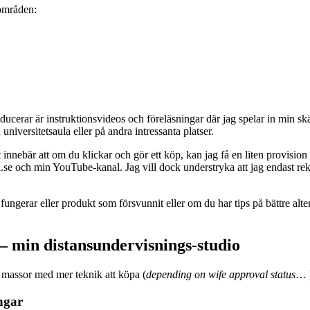
 områden:
ducerar är instruktionsvideos och föreläsningar där jag spelar in min s
universitetsaula eller på andra intressanta platser.
t innebär att om du klickar och gör ett köp, kan jag få en liten provisio
el.se och min YouTube-kanal. Jag vill dock understryka att jag endast 
ngerar eller produkt som försvunnit eller om du har tips på bättre alte
– min distansundervisnings-studio
s massor med mer teknik att köpa (
depending on wife approval status
… )
ngar