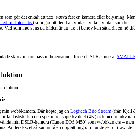
örn som gör det enkalt att t.ex. skuva fast en kamera eller belysning. M
ed för fotostativ
) som gör att den kan vridas i vilken vinkel som helst
g. Vad som inte syns på bilden är att jag vi behov kan sätta dit en höjdf
blandade skruvar som passar dimensionen för en DSLR-kamera:
SMALLRI
duktion
min Iphone.
ris
jag min webbkamera. Där köpte jag en
Logitech Brio Stream
(från Kjell
r fantastiskt bra och spelar in i superkvalitet (4K) och med mjukvaran
rja använda min DSLR-kamera (Canon EOS M50) som webbkamera – men när
l AndersExcel så kan ni få en uppfattning om hur de ser ut (t.ex. denna