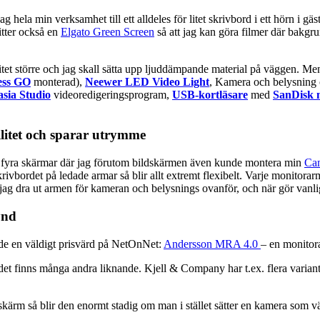
hela min verksamhet till ett alldeles för litet skrivbord i ett hörn i 
itter också en
Elgato Green Screen
så att jag kan göra filmer där bakgr
 litet större och jag skall sätta upp ljuddämpande material på väggen. Men
ess GO
monterad),
Neewer LED Video Light
, Kamera och belysning
sia Studio
videoredigeringsprogram,
USB-kortläsare
med
SanDisk 
litet och sparar utrymme
ör fyra skärmar där jag förutom bildskärmen även kunde montera min
Ca
i skrivbordet på ledade armar så blir allt extremt flexibelt. Varje monitorar
 jag dra ut armen för kameran och belysnings ovanför, och när gör van
ynd
tade en väldigt prisvärd på NetOnNet:
Andersson MRA 4.0
– en monitora
et finns många andra liknande. Kjell & Company har t.ex. flera variant
dskärm så blir den enormt stadig om man i stället sätter en kamera som 