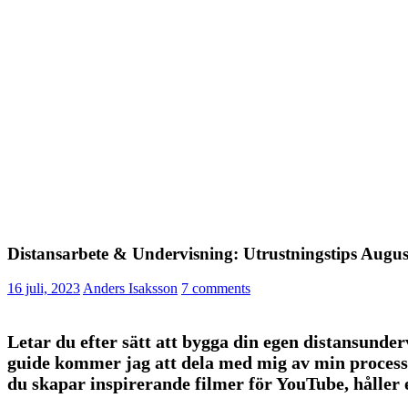
Distansarbete & Undervisning: Utrustningstips Augus
16 juli, 2023
Anders Isaksson
7 comments
Letar du efter sätt att bygga din egen distansunde
guide kommer jag att dela med mig av min process fö
du skapar inspirerande filmer för YouTube, håller 