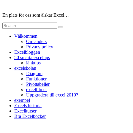
Skip
to
En plats för oss som älskar Excel…
content
Search
for:
Välkommen
Om anders
Privacy policy
Excelbloggen
50 smarta exceltips
länktips
excelskolan
Diagram
Funktioner
Pivottabeller
excelfilmer
Uppgradera till excel 2010?
exempel
Excels historia
Excelkurser
Bra Excelböcker