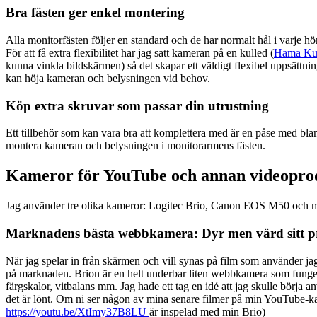
Bra fästen ger enkel montering
Alla monitorfästen följer en standard och de har normalt hål i varje h
För att få extra flexibilitet har jag satt kameran på en kulled (
Hama Kull
kunna vinkla bildskärmen) så det skapar ett väldigt flexibel uppsättnin
kan höja kameran och belysningen vid behov.
Köp extra skruvar som passar din utrustning
Ett tillbehör som kan vara bra att komplettera med är en påse med 
montera kameran och belysningen i monitorarmens fästen.
Kameror för YouTube och annan videopro
Jag använder tre olika kameror: Logitec Brio, Canon EOS M50 och 
Marknadens bästa webbkamera: Dyr men värd sitt p
När jag spelar in från skärmen och vill synas på film som använder 
på marknaden. Brion är en helt underbar liten webbkamera som fungera
färgskalor, vitbalans mm. Jag hade ett tag en idé att jag skulle bö
det är lönt. Om ni ser någon av mina senare filmer på min YouTube-kana
https://youtu.be/XtImy37B8LU
är inspelad med min Brio)