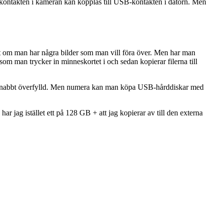
kontakten i kameran kan kopplas till USB-kontakten i datorn. Men
t om man har några bilder som man vill föra över. Men har man
som man trycker in minneskortet i och sedan kopierar filerna till
lev snabbt överfylld. Men numera kan man köpa USB-hårddiskar med
ar jag istället ett på 128 GB + att jag kopierar av till den externa