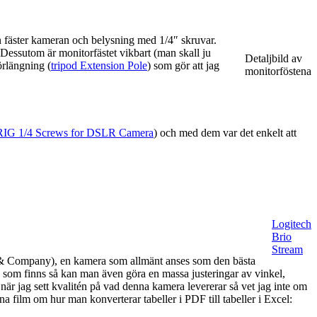
an fäster kameran och belysning med 1/4″ skruvar.
. Dessutom är monitorfästet vikbart (man skall ju
Detaljbild av
örlängning (
tripod Extension Pole
) som gör att jag
monitorföstena
G 1/4 Screws for DSLR Camera
) och med dem var det enkelt att
Logitech
Brio
Stream
 & Company), en kamera som allmänt anses som den bästa
 som finns så kan man även göra en massa justeringar av vinkel,
 jag sett kvalitén på vad denna kamera levererar så vet jag inte om
 film om hur man konverterar tabeller i PDF till tabeller i Excel: