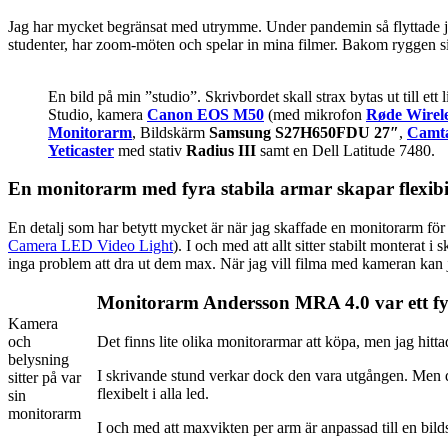
Jag har mycket begränsat med utrymme. Under pandemin så flyttade jag 
studenter, har zoom-möten och spelar in mina filmer. Bakom ryggen s
En bild på min ”studio”. Skrivbordet skall strax bytas ut till ett
Studio, kamera
Canon EOS M50
(med mikrofon
Røde Wirel
Monitorarm
, Bildskärm
Samsung S27H650FDU 27″
,
Camta
Yeticaster
med stativ
Radius III
samt en Dell Latitude 7480.
En monitorarm med fyra stabila armar skapar flexibi
En detalj som har betytt mycket är när jag skaffade en monitorarm f
Camera LED Video Light
). I och med att allt sitter stabilt monterat 
inga problem att dra ut dem max. När jag vill filma med kameran kan
Monitorarm Andersson MRA 4.0 var ett f
Kamera
Det finns lite olika monitorarmar att köpa, men jag hit
och
belysning
I skrivande stund verkar dock den vara utgången. Men d
sitter på var
flexibelt i alla led.
sin
monitorarm
I och med att maxvikten per arm är anpassad till en bil