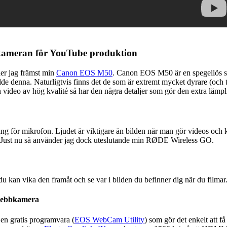
ameran för YouTube produktion
der jag främst min
Canon EOS M50
. Canon EOS M50 är en spegellös s
de denna. Naturligtvis finns det de som är extremt mycket dyrare (och t
 video av hög kvalité så har den några detaljer som gör den extra läm
gång för mikrofon. Ljudet är viktigare än bilden när man gör videos och
r. Just nu så använder jag dock uteslutande min RØDE Wireless GO.
du kan vika den framåt och se var i bilden du befinner dig när du filma
 webbkamera
en gratis programvara (
EOS WebCam Utility
) som gör det enkelt att 