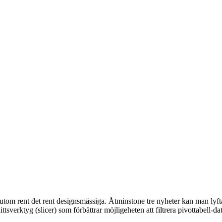
rutom rent det rent designsmässiga. Åtminstone tre nyheter kan man ly
tsverktyg (slicer) som förbättrar möjligeheten att filtrera pivottabell-da