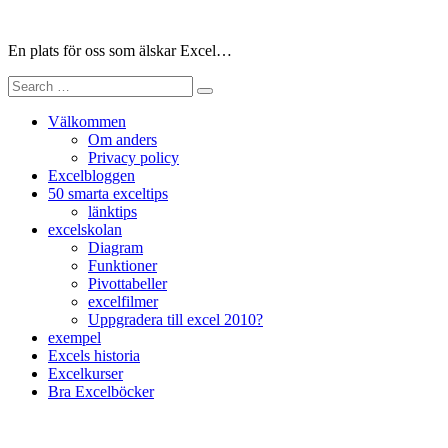
Skip
to
En plats för oss som älskar Excel…
content
Search
for:
Välkommen
Om anders
Privacy policy
Excelbloggen
50 smarta exceltips
länktips
excelskolan
Diagram
Funktioner
Pivottabeller
excelfilmer
Uppgradera till excel 2010?
exempel
Excels historia
Excelkurser
Bra Excelböcker